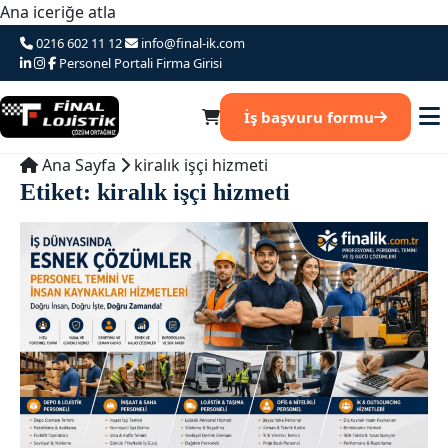
Ana iceriğe atla
0216 602 11 12
info@final-ik.com
Personel Portali
Firma Girisi
İş başvuru formu
Ana Sayfa
kiralık işçi hizmeti
Etiket:
kiralık işçi hizmeti