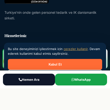
Turkiye'nin onde gelen personel tedarik ve IK danismanlik
sirketi.
Hizmetlerimiz
Yevmiyeci Personel
Bu site deneyiminizi iyilestirmek icin
cerezler kullanir
. Devam
ederek kullanimi kabul etmis sayilirsiniz.
Ahmet K.
Maasli Personel
×
Istanbul - Yevmiyeci
7 dk once
Donemsel Is Gucu
Kabul Et
Outsourcing
Reddet
Ara
Hemen Ara
WhatsApp
WhatsApp
Teklif Al
IK Danismanlik
Kurumsal
Hakkimizda