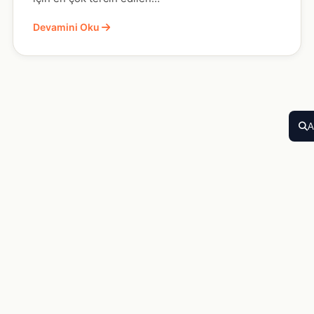
Devamini Oku
A