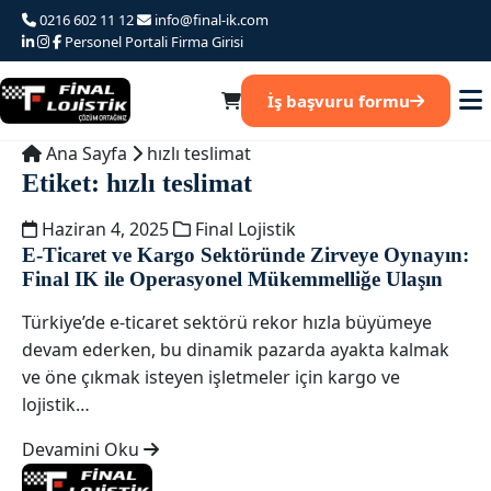
Ana
0216 602 11 12
info@final-ik.com
iceriğe
Personel Portali
Firma Girisi
atla
İş başvuru formu
Ana Sayfa
hızlı teslimat
Etiket:
hızlı teslimat
Haziran 4, 2025
Final Lojistik
E-Ticaret ve Kargo Sektöründe Zirveye Oynayın:
Final IK ile Operasyonel Mükemmelliğe Ulaşın
Türkiye’de e-ticaret sektörü rekor hızla büyümeye
devam ederken, bu dinamik pazarda ayakta kalmak
ve öne çıkmak isteyen işletmeler için kargo ve
lojistik…
Devamini Oku