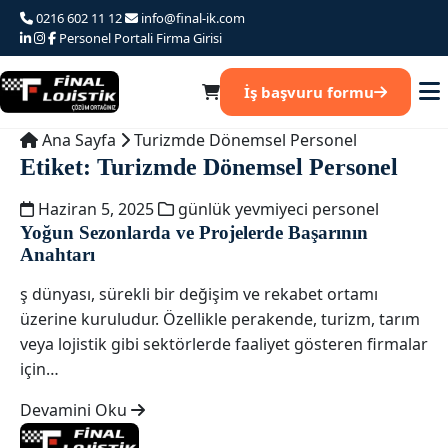
Ana
0216 602 11 12
info@final-ik.com
iceriğe
Personel Portali
Firma Girisi
atla
İş başvuru formu
Ana Sayfa
Turizmde Dönemsel Personel
Etiket:
Turizmde Dönemsel Personel
Haziran 5, 2025
günlük yevmiyeci personel
Yoğun Sezonlarda ve Projelerde Başarının
Anahtarı
ş dünyası, sürekli bir değişim ve rekabet ortamı
üzerine kuruludur. Özellikle perakende, turizm, tarım
veya lojistik gibi sektörlerde faaliyet gösteren firmalar
için…
Devamini Oku