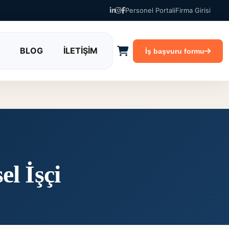
Personel Portali
Firma Girisi
BLOG
İLETİŞİM
İş başvuru formu
l İşçi