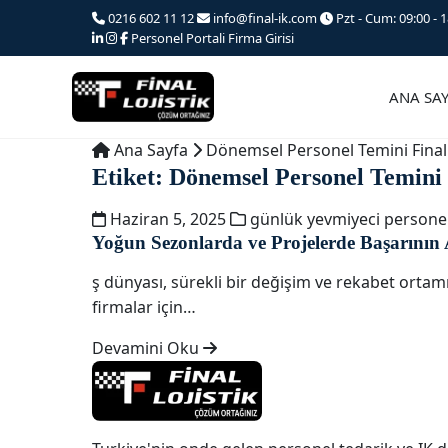
Ana
0216 602 11 12
info@final-ik.com
Pzt - Cum: 09:00 - 1
iceriğe
Personel Portali
Firma Girisi
atla
ANA SA
Ana Sayfa
Dönemsel Personel Temini Final
Etiket:
Dönemsel Personel Temini 
Haziran 5, 2025
günlük yevmiyeci persone
Yoğun Sezonlarda ve Projelerde Başarının
ş dünyası, sürekli bir değişim ve rekabet ortamı
firmalar için…
Devamini Oku