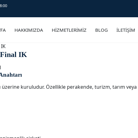
8:00
YFA
HAKKIMIZDA
HİZMETLERİMİZ
BLOG
İLETİŞİM
 IK
Final IK
l
 Anahtarı
 üzerine kuruludur. Özellikle perakende, turizm, tarım veya l