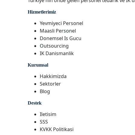
Turkiye'nin onde gelen personel tedarik ve IK d
Hizmetlerimiz
Yevmiyeci Personel
Maasli Personel
Donemsel Is Gucu
Outsourcing
IK Danismanlik
Kurumsal
Hakkimizda
Sektorler
Blog
Destek
Iletisim
SSS
KVKK Politikasi