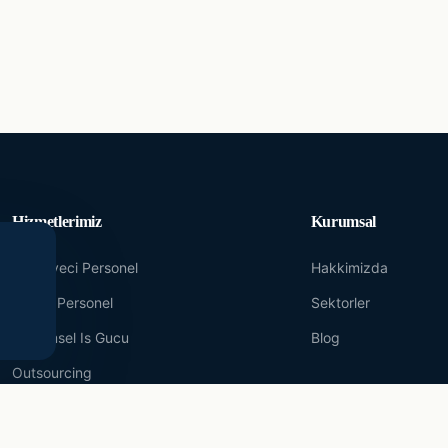
Hizmetlerimiz
Kurumsal
Yevmiyeci Personel
Hakkimizda
Maasli Personel
Sektorler
Donemsel Is Gucu
Blog
Outsourcing
IK Danismanlik