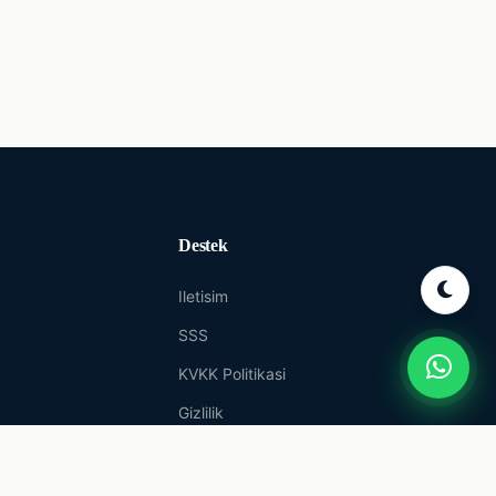
Destek
Iletisim
SSS
KVKK Politikasi
Gizlilik