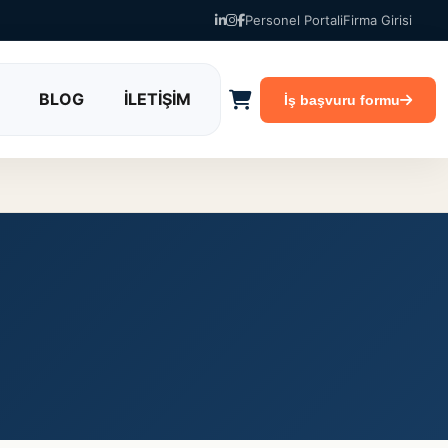
Personel Portali
Firma Girisi
BLOG
İLETİŞİM
İş başvuru formu