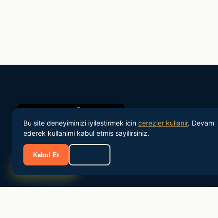
Bu site deneyiminizi iyilestirmek icin
cerezler kullanir
. Devam
ederek kullanimi kabul etmis sayilirsiniz.
Kabul Et
Reddet
Turkiye'nin onde gelen personel tedarik ve IK danismanlik
Sizi Arayalim
sirketi.