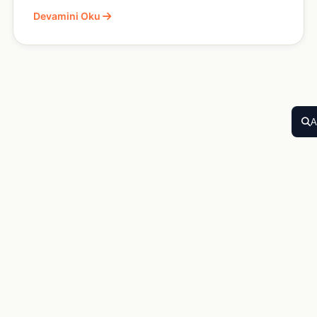
Devamini Oku
A