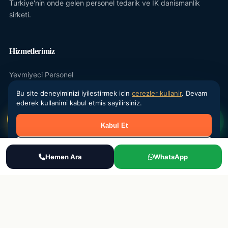
Turkiye'nin onde gelen personel tedarik ve IK danismanlik
sirketi.
Hizmetlerimiz
Yevmiyeci Personel
Maasli Personel
Bu site deneyiminizi iyilestirmek icin
cerezler kullanir
. Devam
ederek kullanimi kabul etmis sayilirsiniz.
Donemsel Is Gucu
Kabul Et
Outsourcing
IK Danismanlik
Reddet
Ara
Hemen Ara
WhatsApp
WhatsApp
Teklif Al
Kurumsal
Hakkimizda
Sektorler