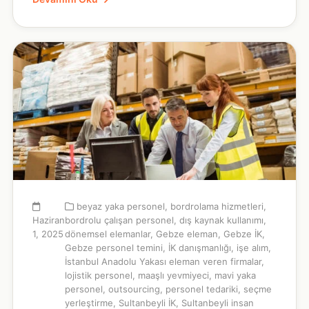
beyaz yaka personel
,
bordrolama hizmetleri
,
Haziran
bordrolu çalışan personel
,
dış kaynak kullanımı
,
1, 2025
dönemsel elemanlar
,
Gebze eleman
,
Gebze İK
,
Gebze personel temini
,
İK danışmanlığı
,
işe alım
,
İstanbul Anadolu Yakası eleman veren firmalar
,
lojistik personel
,
maaşlı yevmiyeci
,
mavi yaka
personel
,
outsourcing
,
personel tedariki
,
seçme
yerleştirme
,
Sultanbeyli İK
,
Sultanbeyli insan