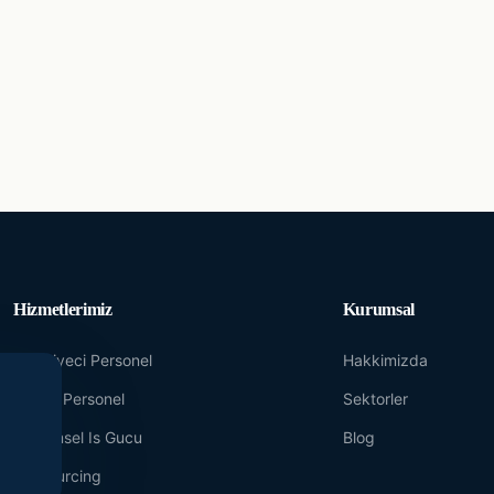
Hizmetlerimiz
Kurumsal
Yevmiyeci Personel
Hakkimizda
Maasli Personel
Sektorler
Donemsel Is Gucu
Blog
Outsourcing