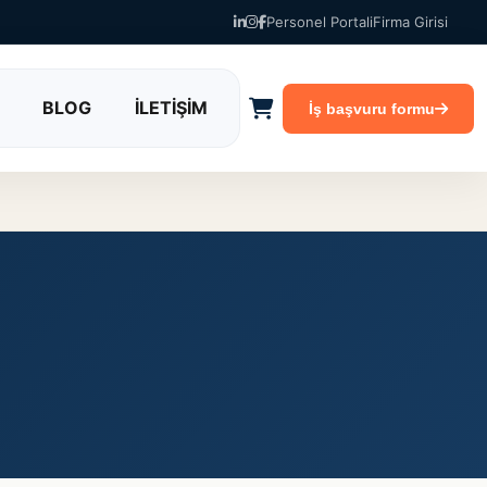
Personel Portali
Firma Girisi
BLOG
İLETİŞİM
İş başvuru formu