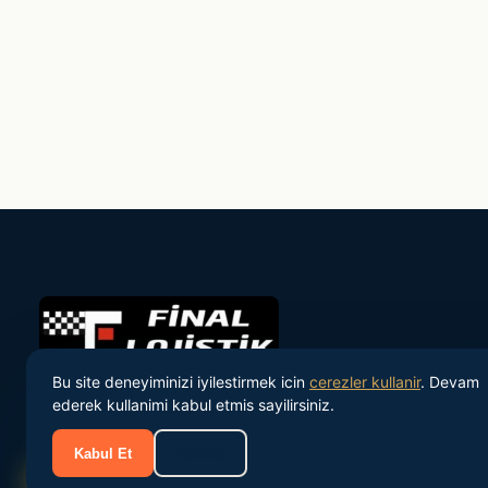
Bu site deneyiminizi iyilestirmek icin
cerezler kullanir
. Devam
ederek kullanimi kabul etmis sayilirsiniz.
Turkiye'nin onde gelen personel tedarik ve IK danismanlik
sirketi.
Kabul Et
Reddet
Sizi Arayalim