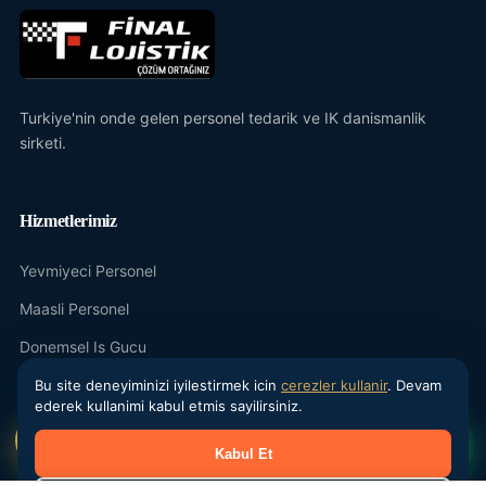
Turkiye'nin onde gelen personel tedarik ve IK danismanlik
sirketi.
Hizmetlerimiz
Yevmiyeci Personel
Maasli Personel
Donemsel Is Gucu
Outsourcing
Bu site deneyiminizi iyilestirmek icin
cerezler kullanir
. Devam
ederek kullanimi kabul etmis sayilirsiniz.
IK Danismanlik
Kabul Et