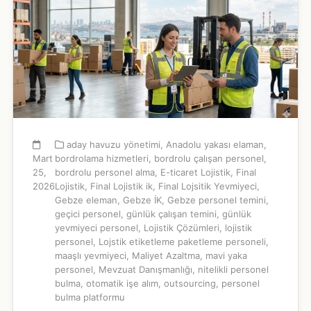
aday havuzu yönetimi
,
Anadolu yakası elaman
,
Mart
bordrolama hizmetleri
,
bordrolu çalışan personel
,
25,
bordrolu personel alma
,
E-ticaret Lojistik
,
Final
2026
Lojistik
,
Final Lojistik ik
,
Final Lojsitik Yevmiyeci
,
Gebze eleman
,
Gebze İK
,
Gebze personel temini
,
geçici personel
,
günlük çalışan temini
,
günlük
yevmiyeci personel
,
Lojistik Çözümleri
,
lojistik
personel
,
Lojstik etiketleme paketleme personeli
,
maaşlı yevmiyeci
,
Maliyet Azaltma
,
mavi yaka
personel
,
Mevzuat Danışmanlığı
,
nitelikli personel
bulma
,
otomatik işe alım
,
outsourcing
,
personel
bulma platformu