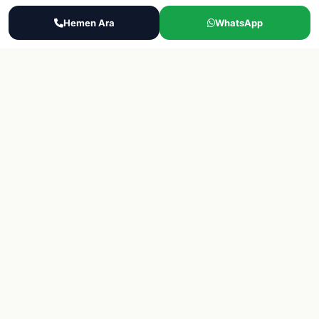
Kurumsal
Reddet
Ara
Hemen Ara
WhatsApp
WhatsApp
Teklif Al
Hakkimizda
Sektorler
Blog
Destek
Iletisim
SSS
KVKK Politikasi
Gizlilik
© 2026 Final Lojistik Personel Tedariği, eleman bulma, yevmiyeci