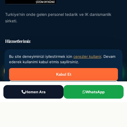
Turkiye'nin onde gelen personel tedarik ve IK danismanlik
sirketi.
Hizmetlerimiz
Yevmiyeci Personel
Bu site deneyiminizi iyilestirmek icin
cerezler kullanir
. Devam
ederek kullanimi kabul etmis sayilirsiniz.
Maasli Personel
Donemsel Is Gucu
Kabul Et
Outsourcing
Reddet
Ara
Hemen Ara
WhatsApp
WhatsApp
Teklif Al
IK Danismanlik
Kurumsal
Hakkimizda