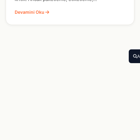
Devamini Oku
A