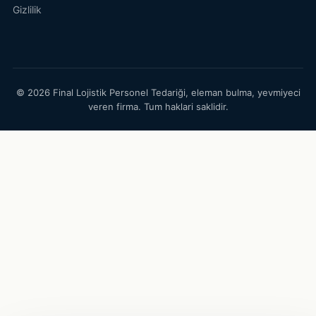
Gizlilik
© 2026 Final Lojistik Personel Tedariği, eleman bulma, yevmiyeci
veren firma. Tum haklari saklidir.