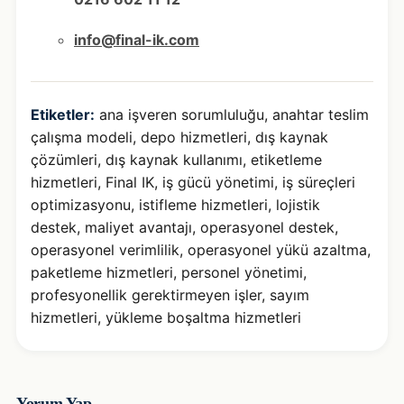
info@final-ik.com
Etiketler:
ana işveren sorumluluğu
,
anahtar teslim
çalışma modeli
,
depo hizmetleri
,
dış kaynak
çözümleri
,
dış kaynak kullanımı
,
etiketleme
hizmetleri
,
Final IK
,
iş gücü yönetimi
,
iş süreçleri
optimizasyonu
,
istifleme hizmetleri
,
lojistik
destek
,
maliyet avantajı
,
operasyonel destek
,
operasyonel verimlilik
,
operasyonel yükü azaltma
,
paketleme hizmetleri
,
personel yönetimi
,
profesyonellik gerektirmeyen işler
,
sayım
hizmetleri
,
yükleme boşaltma hizmetleri
Yorum Yap