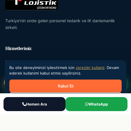
Turkiye'nin onde gelen personel tedarik ve IK danismanlik
sirketi.
Hizmetlerimiz
Yevmiyeci Personel
Bu site deneyiminizi iyilestirmek icin
cerezler kullanir
. Devam
Maasli Personel
ederek kullanimi kabul etmis sayilirsiniz.
Donemsel Is Gucu
Kabul Et
Outsourcing
Reddet
IK Danismanlik
Ara
Hemen Ara
WhatsApp
WhatsApp
Teklif Al
Kurumsal