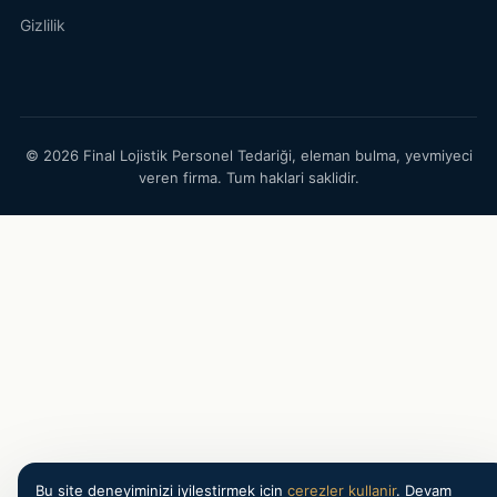
Gizlilik
© 2026 Final Lojistik Personel Tedariği, eleman bulma, yevmiyeci
veren firma. Tum haklari saklidir.
Bu site deneyiminizi iyilestirmek icin
cerezler kullanir
. Devam