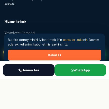
sirketi.
Hizmetlerimiz
Yevmiyeci Personel
Bu site deneyiminizi iyilestirmek icin
cerezler kullanir
. Devam
Maasli Personel
ederek kullanimi kabul etmis sayilirsiniz.
Donemsel Is Gucu
Kabul Et
Outsourcing
Reddet
IK Danismanlik
Ara
Hemen Ara
WhatsApp
WhatsApp
Teklif Al
Kurumsal
Hakkimizda
Sektorler