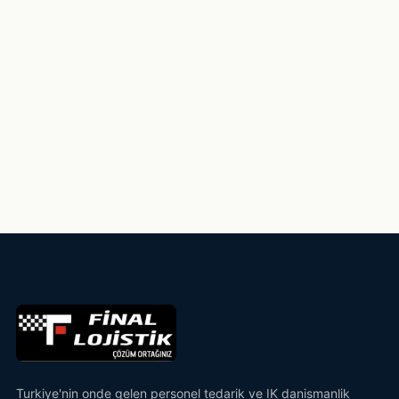
Turkiye'nin onde gelen personel tedarik ve IK danismanlik