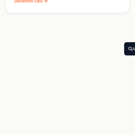
Devamini Oku
A