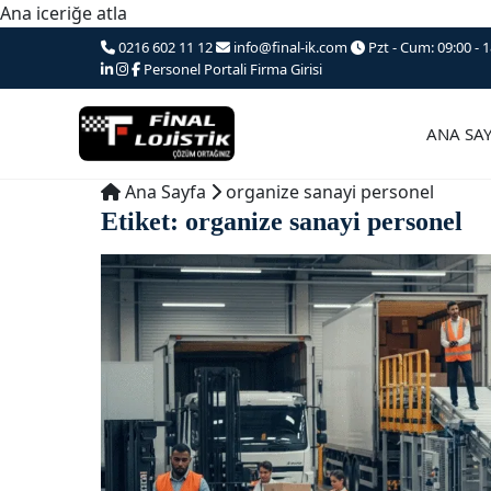
Ana iceriğe atla
0216 602 11 12
info@final-ik.com
Pzt - Cum: 09:00 - 1
Personel Portali
Firma Girisi
ANA SA
Ana Sayfa
organize sanayi personel
Etiket:
organize sanayi personel