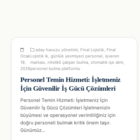
aday havuzu yönetimi
,
Final Lojistik
,
Final
Ocak
Lojistik ik
,
günlük yevmiyeci personel
,
işveren
18,
markası
,
nitelikli çalışan bulma
,
otomatik işe alım
,
2026
personel bulma platformu
Personel Temin Hizmeti: İşletmeniz
İçin Güvenilir İş Gücü Çözümleri
Personel Temin Hizmeti: İşletmeniz İçin
Güvenilir İş Gücü Çözümleri İşletmenizin
büyümesi ve operasyonel verimliliğiniz için
doğru personeli bulmak kritik önem taşır.
Günümüz…