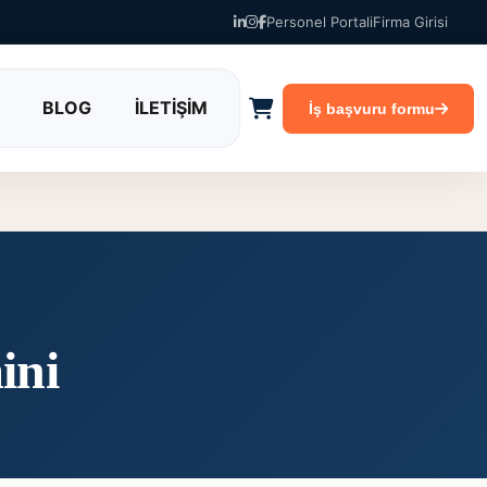
Personel Portali
Firma Girisi
BLOG
İLETİŞİM
İş başvuru formu
ini