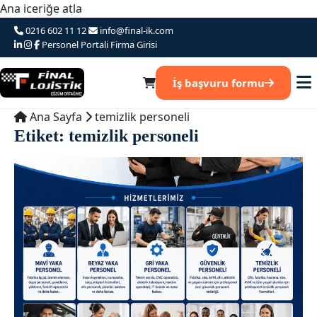
Ana iceriğe atla
0216 602 11 12
info@final-ik.com
Personel Portali
Firma Girisi
İş başvuru formu
Ana Sayfa
temizlik personeli
Etiket:
temizlik personeli