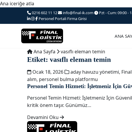
Ana iceriğe atla
0216 602 11 12
info@final-ik.com
Pzt - Cum: 09:00 - 1
Personel Portali
Firma Girisi
ANA SA
Ana Sayfa
vasıflı eleman temin
Etiket:
vasıflı eleman temin
Ocak 18, 2026
aday havuzu yönetimi
,
Final
alım
,
personel bulma platformu
Personel Temin Hizmeti: İşletmeniz İçin Gü
Personel Temin Hizmeti: İşletmeniz İçin Güveni
kritik önem taşır. Günümüz…
Devamini Oku