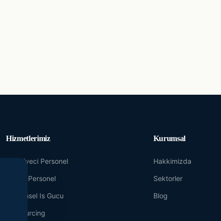
Hizmetlerimiz
Kurumsal
Yevmiyeci Personel
Hakkimizda
Maasli Personel
Sektorler
Donemsel Is Gucu
Blog
Outsourcing