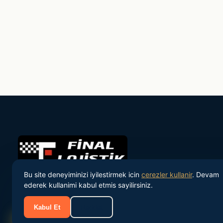
Bu site deneyiminizi iyilestirmek icin
cerezler kullanir
. Devam
ederek kullanimi kabul etmis sayilirsiniz.
Turkiye'nin onde gelen personel tedarik ve IK danismanlik
sirketi.
Kabul Et
Reddet
Sizi Arayalim