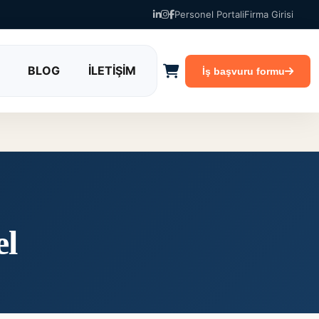
Personel Portali
Firma Girisi
BLOG
İLETİŞİM
İş başvuru formu
el