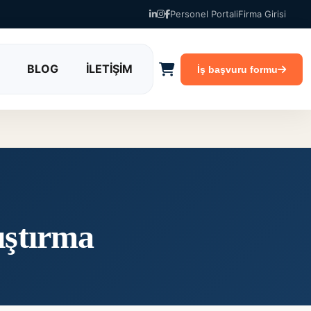
Personel Portali
Firma Girisi
BLOG
İLETİŞİM
İş başvuru formu
ıştırma