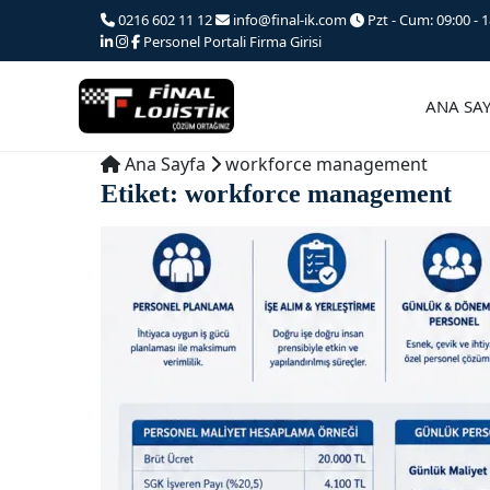
Ana
0216 602 11 12
info@final-ik.com
Pzt - Cum: 09:00 - 1
iceriğe
Personel Portali
Firma Girisi
atla
ANA SA
Ana Sayfa
workforce management
Etiket:
workforce management