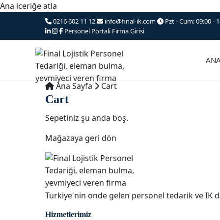
Ana iceriğe atla
0216 602 11 12
info@final-ik.com
Pzt - Cum: 09:00 - 1
Personel Portali
Firma Girisi
ANA
Ana Sayfa
Cart
Cart
Sepetiniz şu anda boş.
Mağazaya geri dön
Turkiye'nin onde gelen personel tedarik ve IK d
Hizmetlerimiz