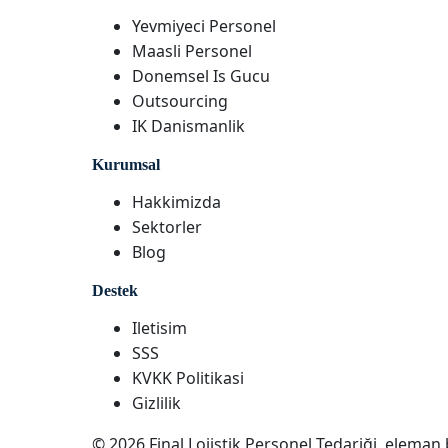
Yevmiyeci Personel
Maasli Personel
Donemsel Is Gucu
Outsourcing
IK Danismanlik
Kurumsal
Hakkimizda
Sektorler
Blog
Destek
Iletisim
SSS
KVKK Politikasi
Gizlilik
© 2026 Final Lojistik Personel Tedariği, eleman 