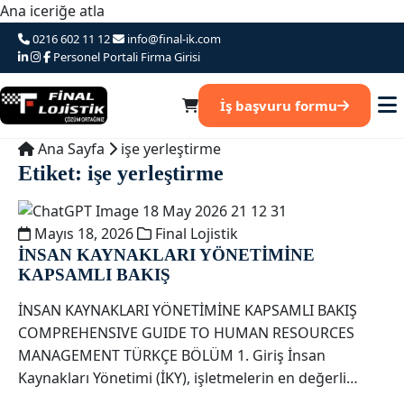
Ana iceriğe atla
0216 602 11 12
info@final-ik.com
Personel Portali
Firma Girisi
İş başvuru formu
Ana Sayfa
işe yerleştirme
Etiket:
işe yerleştirme
Mayıs 18, 2026
Final Lojistik
İNSAN KAYNAKLARI YÖNETİMİNE
KAPSAMLI BAKIŞ
İNSAN KAYNAKLARI YÖNETİMİNE KAPSAMLI BAKIŞ
COMPREHENSIVE GUIDE TO HUMAN RESOURCES
MANAGEMENT TÜRKÇE BÖLÜM 1. Giriş İnsan
Kaynakları Yönetimi (İKY), işletmelerin en değerli…