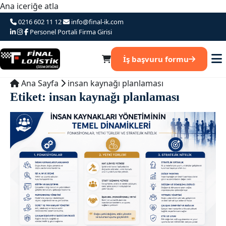
Ana iceriğe atla
0216 602 11 12
info@final-ik.com
Personel Portali
Firma Girisi
İş başvuru formu
Ana Sayfa
insan kaynağı planlaması
Etiket:
insan kaynağı planlaması