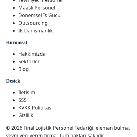
Yevmiyeci Personel
Maasli Personel
Donemsel Is Gucu
Outsourcing
IK Danismanlik
Kurumsal
Hakkimizda
Sektorler
Blog
Destek
Iletisim
SSS
KVKK Politikasi
Gizlilik
© 2026 Final Lojistik Personel Tedariği, eleman bulma,
yevmiyeci veren firma. Tum haklari saklidir.