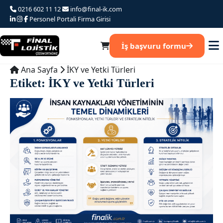
Ana
0216 602 11 12
info@final-ik.com
iceriğe
Personel Portali
Firma Girisi
atla
İş başvuru formu
Ana Sayfa
İKY ve Yetki Türleri
Etiket:
İKY ve Yetki Türleri