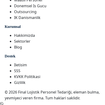
Maasli Personel
Donemsel Is Gucu
Outsourcing
IK Danismanlik
Kurumsal
Hakkimizda
Sektorler
Blog
Destek
Iletisim
SSS
KVKK Politikasi
Gizlilik
© 2026 Final Lojistik Personel Tedariği, eleman bulma,
yevmiyeci veren firma. Tum haklari saklidir.