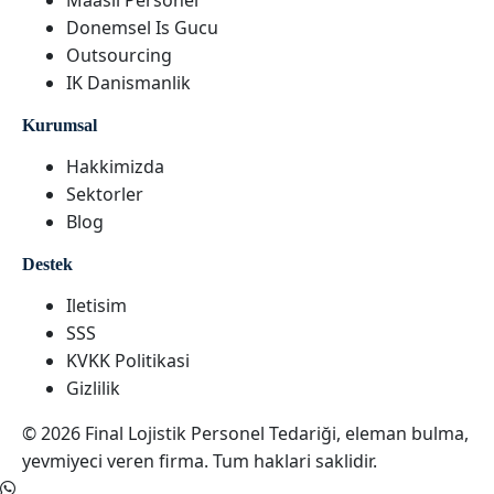
Maasli Personel
Donemsel Is Gucu
Outsourcing
IK Danismanlik
Kurumsal
Hakkimizda
Sektorler
Blog
Destek
Iletisim
SSS
KVKK Politikasi
Gizlilik
© 2026 Final Lojistik Personel Tedariği, eleman bulma,
yevmiyeci veren firma. Tum haklari saklidir.