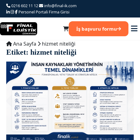
Ana
0216 602 11 12
info@final-ik.com
iceriğe
Personel Portali
Firma Girisi
atla
İş başvuru formu
Ana Sayfa
hizmet niteliği
Etiket:
hizmet niteliği