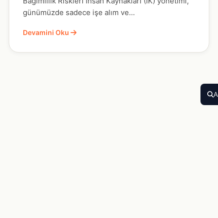
Bağımlılık Riskleri İnsan Kaynakları (İK) yönetimi,
günümüzde sadece işe alım ve…
Devamini Oku
A