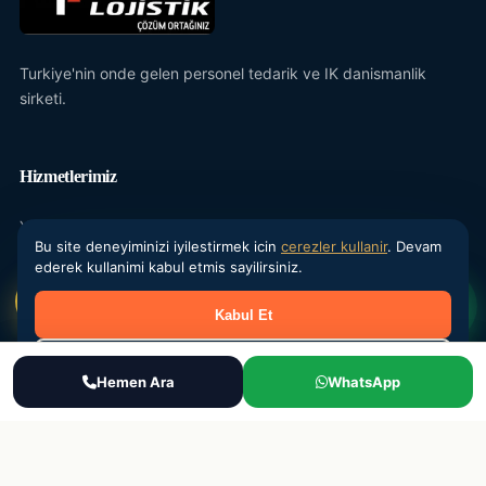
Turkiye'nin onde gelen personel tedarik ve IK danismanlik
sirketi.
Hizmetlerimiz
Yevmiyeci Personel
Bu site deneyiminizi iyilestirmek icin
cerezler kullanir
. Devam
Maasli Personel
ederek kullanimi kabul etmis sayilirsiniz.
Donemsel Is Gucu
Kabul Et
Outsourcing
Reddet
IK Danismanlik
Ara
Hemen Ara
WhatsApp
WhatsApp
Teklif Al
Kurumsal