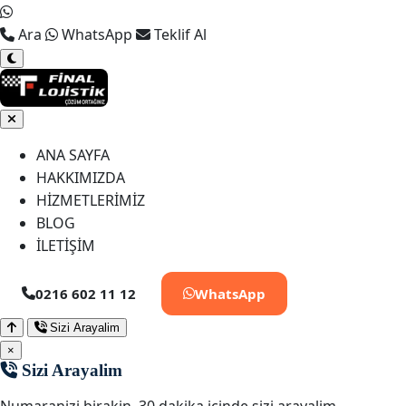
Ara
WhatsApp
Teklif Al
ANA SAYFA
HAKKIMIZDA
HİZMETLERİMİZ
BLOG
İLETİŞİM
0216 602 11 12
WhatsApp
Sizi Arayalim
×
Sizi Arayalim
Numaranizi birakin, 30 dakika icinde sizi arayalim.