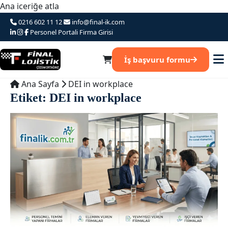
Ana iceriğe atla
0216 602 11 12
info@final-ik.com
Personel Portali
Firma Girisi
İş başvuru formu
Ana Sayfa
DEI in workplace
Etiket:
DEI in workplace