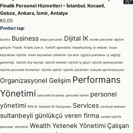
Finalik Personel Hizmetleri – İstanbul, Kocaeli,
Gebze, Ankara, İzmir, Antalya
₺
0,00
Product tags
Business
Dijital İK
bordro
depo personeli
esnek personel
eğitim
gelişim
Finalik
finalik.com.tr.
forklift operatörü
Headhunting
ik rehberi
insan
kaynakları lojistik
insan kaynakları yönetimi
işe alım
işgücü planlama
iş sağlığı
güvenliği.
lojistik dış kaynak
lojistik eleman
lojistik iş gücü
lojistik operasyonları
lojistik personel hizmetleri
lojistik sektör
lojistik çözümleri
maliyet optimizasyonu
Performans
Organizasyonel Gelişim
Yönetimi
personel
personel kiralama
personel temini
yönetimi
Services
RPA İK
Serbest İK Danışmanı
sevkiyat elemanı
sultanbeyli günlükçü veren firma
uzman lojistik
Wealth
Yetenek Yönetimi
Çalışan
personel
verimlilik