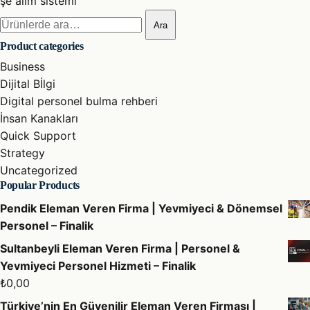
şe alım sistemi
Ara:
Ara
Product categories
Business
Dijital Bİlgi
Digital personel bulma rehberi
İnsan Kanakları
Quick Support
Strategy
Uncategorized
Popular Products
Pendik Eleman Veren Firma | Yevmiyeci & Dönemsel
Personel – Finalik
Sultanbeyli Eleman Veren Firma | Personel &
Yevmiyeci Personel Hizmeti – Finalik
₺
0,00
Türkiye’nin En Güvenilir Eleman Veren Firması |