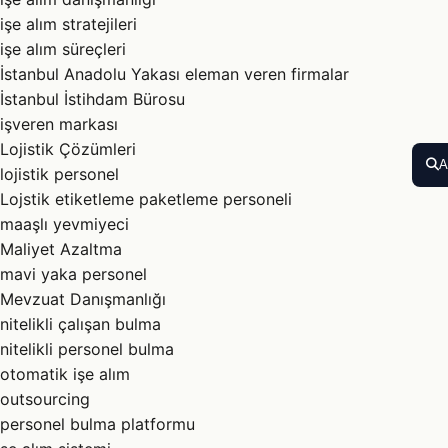
işe alım stratejileri
işe alım süreçleri
İstanbul Anadolu Yakası eleman veren firmalar
İstanbul İstihdam Bürosu
işveren markası
Lojistik Çözümleri
A
lojistik personel
Lojstik etiketleme paketleme personeli
maaşlı yevmiyeci
Maliyet Azaltma
mavi yaka personel
Mevzuat Danışmanlığı
nitelikli çalışan bulma
nitelikli personel bulma
otomatik işe alım
outsourcing
personel bulma platformu