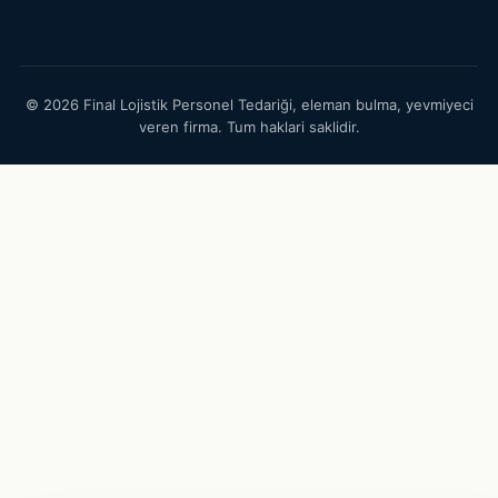
© 2026 Final Lojistik Personel Tedariği, eleman bulma, yevmiyeci
veren firma. Tum haklari saklidir.