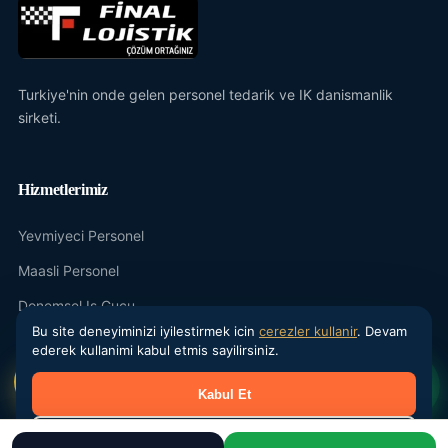
Turkiye'nin onde gelen personel tedarik ve IK danismanlik
sirketi.
Hizmetlerimiz
Yevmiyeci Personel
Maasli Personel
Donemsel Is Gucu
Bu site deneyiminizi iyilestirmek icin
cerezler kullanir
. Devam
Outsourcing
ederek kullanimi kabul etmis sayilirsiniz.
IK Danismanlik
Kabul Et
Kurumsal
Reddet