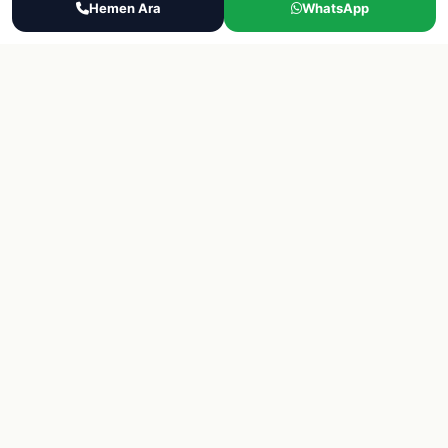
Ara
Hemen Ara
WhatsApp
WhatsApp
Teklif Al
Hakkimizda
Sektorler
Blog
Destek
Iletisim
SSS
KVKK Politikasi
Gizlilik
© 2026 Final Lojistik Personel Tedariği, eleman bulma, yevmiyeci