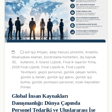
acil işçi ihtiyacı
,
aday havuzu yönetimi
,
Anadolu
Nisan
yakası elaman
,
bordrolama hizmetleri
,
dış kaynak
30,
kullanımı
,
E-ticaret Lojistik
,
Final ik taşerön firma
,
2026
Final Lojistik
,
Final Lojistik ik
,
Final Lojsitik
Yevmiyeci
,
geçici personel
,
günlük çalışan temini
,
günlük iş ilanları
,
günlük işçi ajansı
,
günlük işçi
bulma
,
günlük yevmiyeci personel
,
insan kaynakları
firması
Global İnsan Kaynakları
Danışmanlığı: Dünya Çapında
Personel Tedariki ve Uluslararası İşe