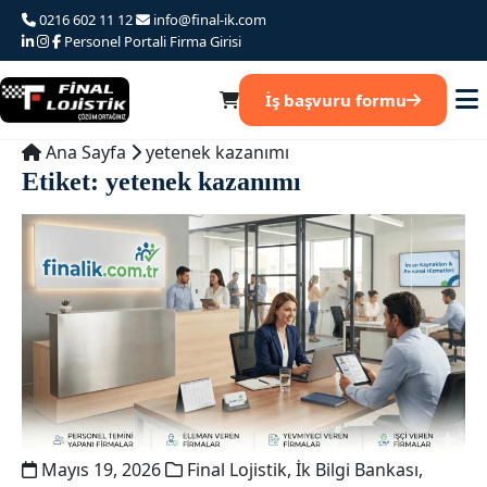
Ana
0216 602 11 12
info@final-ik.com
iceriğe
Personel Portali
Firma Girisi
atla
İş başvuru formu
Ana Sayfa
yetenek kazanımı
Etiket:
yetenek kazanımı
Mayıs 19, 2026
Final Lojistik
,
İk Bilgi Bankası
,