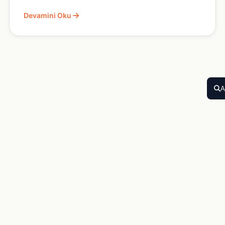
Devamini Oku
A