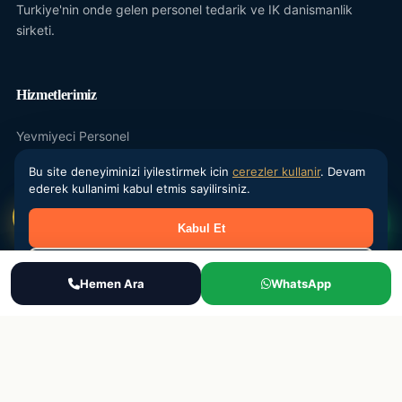
Turkiye'nin onde gelen personel tedarik ve IK danismanlik
sirketi.
Hizmetlerimiz
Yevmiyeci Personel
Maasli Personel
Bu site deneyiminizi iyilestirmek icin
cerezler kullanir
. Devam
ederek kullanimi kabul etmis sayilirsiniz.
Donemsel Is Gucu
Kabul Et
Outsourcing
IK Danismanlik
Reddet
Ara
Hemen Ara
WhatsApp
WhatsApp
Teklif Al
Kurumsal
Hakkimizda
Sektorler