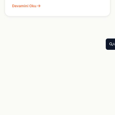
Devamini Oku
A