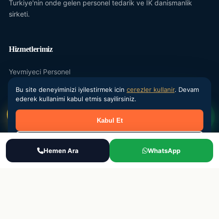
Turkiye'nin onde gelen personel tedarik ve IK danismanlik
sirketi.
Hizmetlerimiz
Yevmiyeci Personel
Maasli Personel
Bu site deneyiminizi iyilestirmek icin
cerezler kullanir
. Devam
ederek kullanimi kabul etmis sayilirsiniz.
Donemsel Is Gucu
Kabul Et
Outsourcing
IK Danismanlik
Reddet
Ara
Hemen Ara
WhatsApp
WhatsApp
Teklif Al
Kurumsal
Hakkimizda
Sektorler