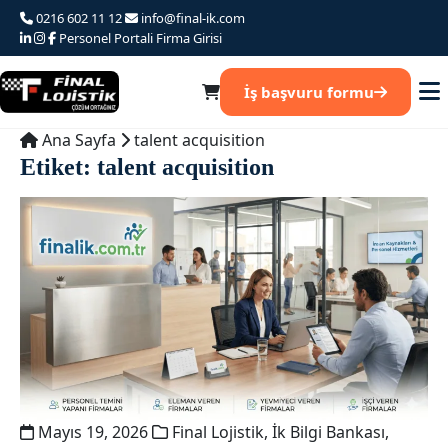
Ana
0216 602 11 12
info@final-ik.com
iceriğe
Personel Portali
Firma Girisi
atla
İş başvuru formu
Ana Sayfa
talent acquisition
Etiket:
talent acquisition
Mayıs 19, 2026
Final Lojistik
,
İk Bilgi Bankası
,