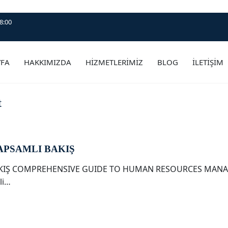
8:00
YFA
HAKKIMIZDA
HİZMETLERİMİZ
BLOG
İLETİŞİM
t
APSAMLI BAKIŞ
AKIŞ COMPREHENSIVE GUIDE TO HUMAN RESOURCES MANAG
li…