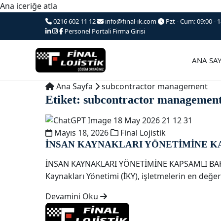
Ana iceriğe atla
0216 602 11 12
info@final-ik.com
Pzt - Cum: 09:00 - 1
Personel Portali
Firma Girisi
ANA SA
Ana Sayfa
subcontractor management
Etiket:
subcontractor managemen
Mayıs 18, 2026
Final Lojistik
İNSAN KAYNAKLARI YÖNETİMİNE K
İNSAN KAYNAKLARI YÖNETİMİNE KAPSAMLI B
Kaynakları Yönetimi (İKY), işletmelerin en değer
Devamini Oku