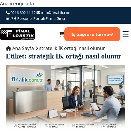
Ana iceriğe atla
0216 602 11 12
info@final-ik.com
Personel Portali
Firma Girisi
İş başvuru formu
Ana Sayfa
stratejik İK ortağı nasıl olunur
Etiket:
stratejik İK ortağı nasıl olunur