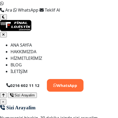
Ara
WhatsApp
Teklif Al
ANA SAYFA
HAKKIMIZDA
HİZMETLERİMİZ
BLOG
İLETİŞİM
0216 602 11 12
WhatsApp
Sizi Arayalim
×
Sizi Arayalim
Numaranizi birakin, 30 dakika icinde sizi arayalim.