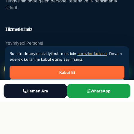
Turkiye'nin onde gelen personel tedarik ve IK danismanlik
sirketi.
Hizmetlerimiz
Yevmiyeci Personel
Maasli Personel
Bu site deneyiminizi iyilestirmek icin
cerezler kullanir
. Devam
ederek kullanimi kabul etmis sayilirsiniz.
Donemsel Is Gucu
Kabul Et
Outsourcing
IK Danismanlik
Reddet
Ara
Hemen Ara
WhatsApp
WhatsApp
Teklif Al
Kurumsal
Hakkimizda
Sektorler