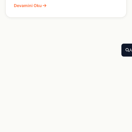
Devamini Oku
A