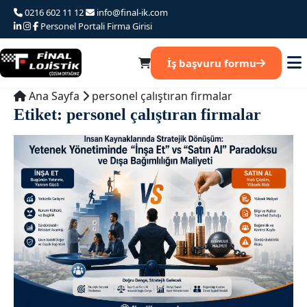
Ana
0216 602 11 12
info@final-ik.com
iceriğe
Personel Portali
Firma Girisi
atla
İş başvuru formu
Ana Sayfa
personel çalıştıran firmalar
Etiket:
personel çalıştıran firmalar