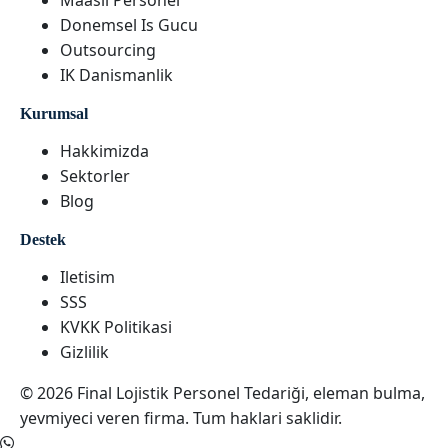
Maasli Personel
Donemsel Is Gucu
Outsourcing
IK Danismanlik
Kurumsal
Hakkimizda
Sektorler
Blog
Destek
Iletisim
SSS
KVKK Politikasi
Gizlilik
© 2026 Final Lojistik Personel Tedariği, eleman bulma,
yevmiyeci veren firma. Tum haklari saklidir.