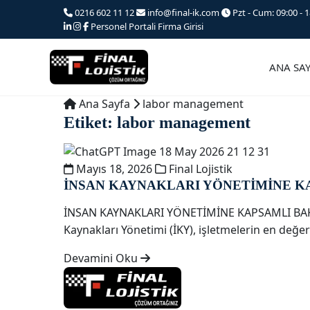
Ana
0216 602 11 12
info@final-ik.com
Pzt - Cum: 09:00 - 1
iceriğe
Personel Portali
Firma Girisi
atla
ANA SA
Ana Sayfa
labor management
Etiket:
labor management
Mayıs 18, 2026
Final Lojistik
İNSAN KAYNAKLARI YÖNETİMİNE K
İNSAN KAYNAKLARI YÖNETİMİNE KAPSAMLI B
Kaynakları Yönetimi (İKY), işletmelerin en değer
Devamini Oku