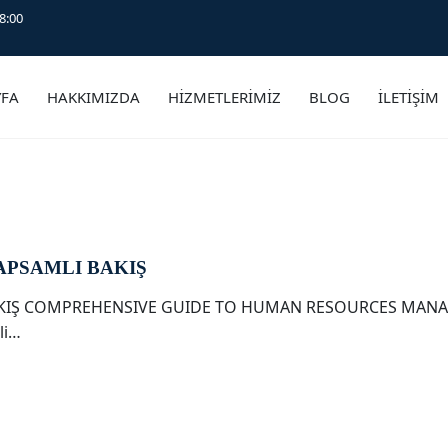
8:00
YFA
HAKKIMIZDA
HİZMETLERİMİZ
BLOG
İLETİŞİM
APSAMLI BAKIŞ
AKIŞ COMPREHENSIVE GUIDE TO HUMAN RESOURCES MANAG
li…