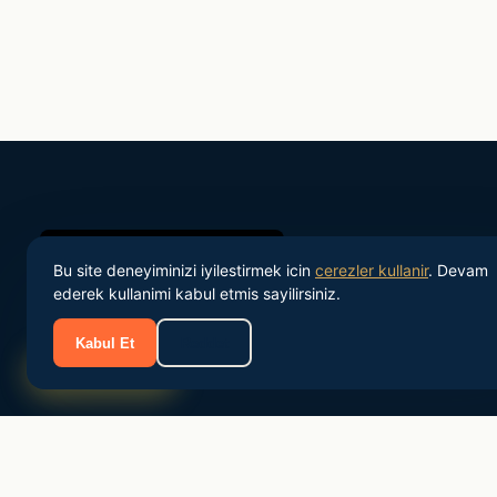
Bu site deneyiminizi iyilestirmek icin
cerezler kullanir
. Devam
ederek kullanimi kabul etmis sayilirsiniz.
Kabul Et
Reddet
Turkiye'nin onde gelen personel tedarik ve IK danismanlik
Sizi Arayalim
sirketi.