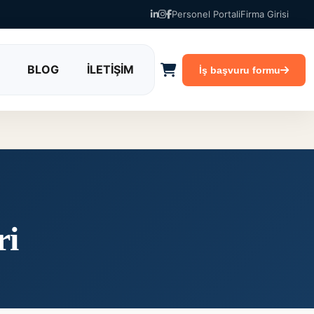
Personel Portali
Firma Girisi
BLOG
İLETİŞİM
İş başvuru formu
ri