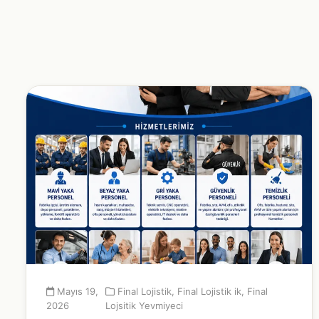
Mayıs 19,
Final Lojistik
,
Final Lojistik ik
,
Final
2026
Lojsitik Yevmiyeci