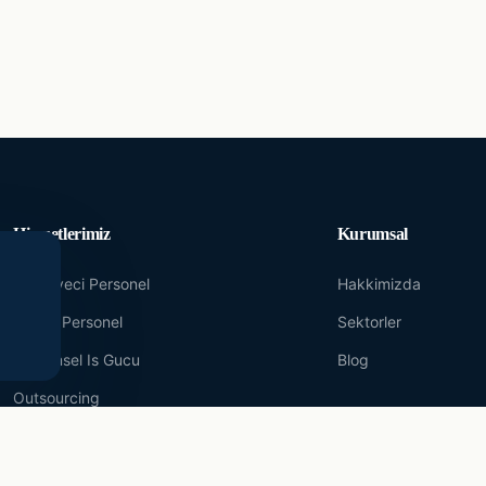
Hizmetlerimiz
Kurumsal
Yevmiyeci Personel
Hakkimizda
Maasli Personel
Sektorler
Donemsel Is Gucu
Blog
Outsourcing
IK Danismanlik