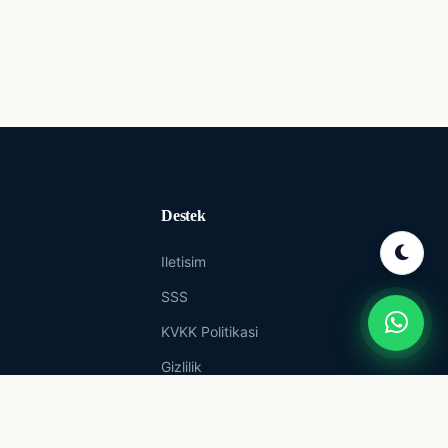
Destek
Iletisim
SSS
KVKK Politikasi
Gizlilik