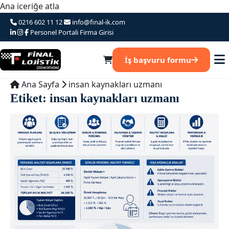
Ana iceriğe atla
0216 602 11 12
info@final-ik.com
Personel Portali
Firma Girisi
İş başvuru formu
Ana Sayfa
insan kaynakları uzmanı
Etiket:
insan kaynakları uzmanı