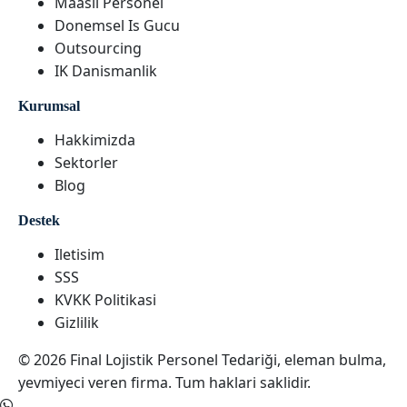
Maasli Personel
Donemsel Is Gucu
Outsourcing
IK Danismanlik
Kurumsal
Hakkimizda
Sektorler
Blog
Destek
Iletisim
SSS
KVKK Politikasi
Gizlilik
© 2026 Final Lojistik Personel Tedariği, eleman bulma,
yevmiyeci veren firma. Tum haklari saklidir.