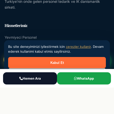
Turkiye'nin onde gelen personel tedarik ve IK danismanlik
sirketi.
Hizmetlerimiz
Yevmiyeci Personel
Maasli Personel
Bu site deneyiminizi iyilestirmek icin
cerezler kullanir
. Devam
ederek kullanimi kabul etmis sayilirsiniz.
Donemsel Is Gucu
Kabul Et
Outsourcing
IK Danismanlik
Reddet
Ara
Hemen Ara
WhatsApp
WhatsApp
Teklif Al
Kurumsal
Hakkimizda
Sektorler