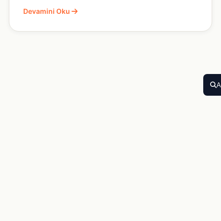
Devamini Oku
A