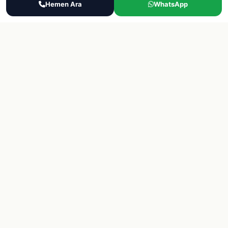
Ara
Hemen Ara
WhatsApp
WhatsApp
Teklif Al
Hakkimizda
Sektorler
Blog
Destek
Iletisim
SSS
KVKK Politikasi
Gizlilik
© 2026 Final Lojistik Personel Tedariği, eleman bulma, yevmiyeci