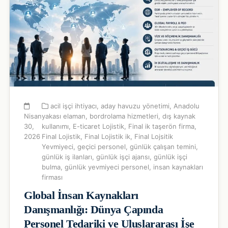
acil işçi ihtiyacı
,
aday havuzu yönetimi
,
Anadolu
Nisan
yakası elaman
,
bordrolama hizmetleri
,
dış kaynak
30,
kullanımı
,
E-ticaret Lojistik
,
Final ik taşerön firma
,
2026
Final Lojistik
,
Final Lojistik ik
,
Final Lojsitik
Yevmiyeci
,
geçici personel
,
günlük çalışan temini
,
günlük iş ilanları
,
günlük işçi ajansı
,
günlük işçi
bulma
,
günlük yevmiyeci personel
,
insan kaynakları
firması
Global İnsan Kaynakları
Danışmanlığı: Dünya Çapında
Personel Tedariki ve Uluslararası İşe