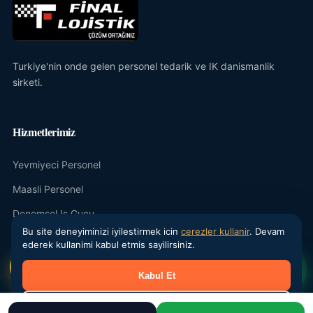
Turkiye'nin onde gelen personel tedarik ve IK danismanlik
sirketi.
Hizmetlerimiz
Yevmiyeci Personel
Maasli Personel
Donemsel Is Gucu
Bu site deneyiminizi iyilestirmek icin
cerezler kullanir
. Devam
Outsourcing
ederek kullanimi kabul etmis sayilirsiniz.
IK Danismanlik
Kabul Et
Kurumsal
Reddet