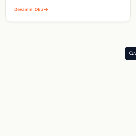
Devamini Oku
A