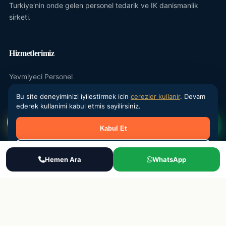
Turkiye'nin onde gelen personel tedarik ve IK danismanlik
sirketi.
Hizmetlerimiz
Yevmiyeci Personel
Maasli Personel
Bu site deneyiminizi iyilestirmek icin
cerezler kullanir
. Devam
ederek kullanimi kabul etmis sayilirsiniz.
Donemsel Is Gucu
Kabul Et
Outsourcing
IK Danismanlik
Reddet
Ara
Hemen Ara
WhatsApp
WhatsApp
Teklif Al
Kurumsal
Hakkimizda
Sektorler