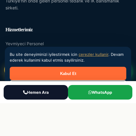
Turkiye'nin onde gelen personel tedarik ve IK danismanlik
sirketi.
Hizmetlerimiz
Yevmiyeci Personel
Maasli Personel
Bu site deneyiminizi iyilestirmek icin
cerezler kullanir
. Devam
ederek kullanimi kabul etmis sayilirsiniz.
Donemsel Is Gucu
Kabul Et
Outsourcing
IK Danismanlik
Reddet
Ara
Hemen Ara
WhatsApp
WhatsApp
Teklif Al
Kurumsal
Hakkimizda
Sektorler