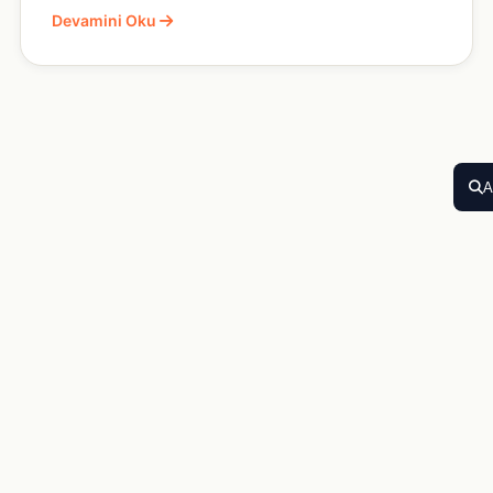
Devamini Oku
A