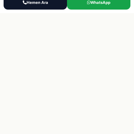
Ara
Hemen Ara
WhatsApp
WhatsApp
Teklif Al
Hakkimizda
Sektorler
Blog
Destek
Iletisim
SSS
KVKK Politikasi
Gizlilik
© 2026 Final Lojistik Personel Tedariği, eleman bulma, yevmiyeci