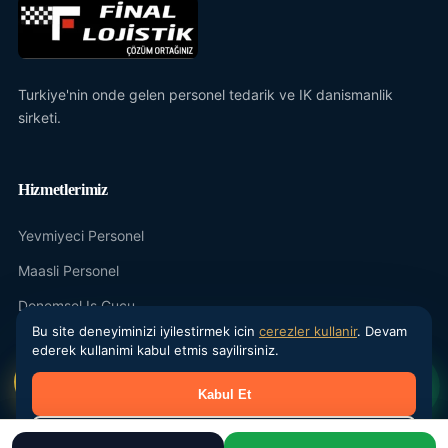
Turkiye'nin onde gelen personel tedarik ve IK danismanlik
sirketi.
Hizmetlerimiz
Yevmiyeci Personel
Maasli Personel
Donemsel Is Gucu
Bu site deneyiminizi iyilestirmek icin
cerezler kullanir
. Devam
Outsourcing
ederek kullanimi kabul etmis sayilirsiniz.
IK Danismanlik
Kabul Et
Kurumsal
Reddet