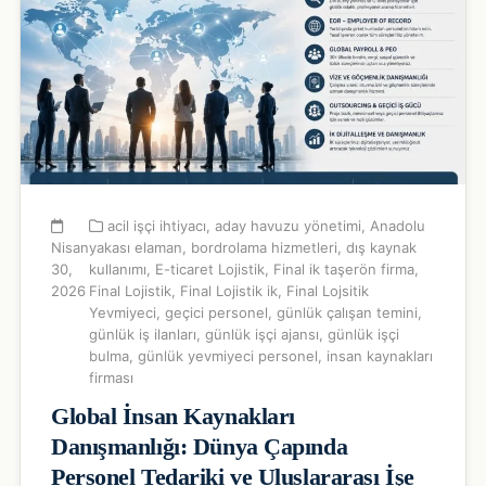
acil işçi ihtiyacı
,
aday havuzu yönetimi
,
Anadolu
Nisan
yakası elaman
,
bordrolama hizmetleri
,
dış kaynak
30,
kullanımı
,
E-ticaret Lojistik
,
Final ik taşerön firma
,
2026
Final Lojistik
,
Final Lojistik ik
,
Final Lojsitik
Yevmiyeci
,
geçici personel
,
günlük çalışan temini
,
günlük iş ilanları
,
günlük işçi ajansı
,
günlük işçi
bulma
,
günlük yevmiyeci personel
,
insan kaynakları
firması
Global İnsan Kaynakları
Danışmanlığı: Dünya Çapında
Personel Tedariki ve Uluslararası İşe