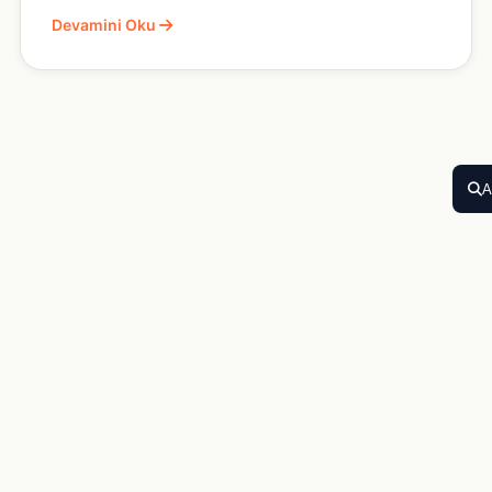
Devamini Oku
A