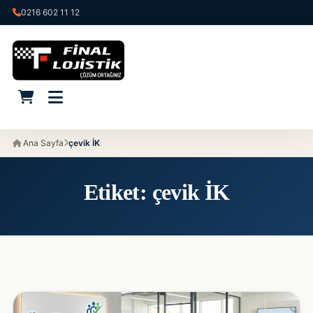
0216 602 11 12
Ana Sayfa
çevik İK
Etiket:
çevik İK