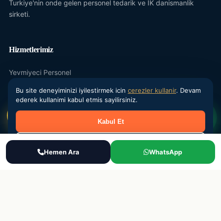
Turkiye'nin onde gelen personel tedarik ve IK danismanlik
sirketi.
Hizmetlerimiz
Yevmiyeci Personel
Maasli Personel
Bu site deneyiminizi iyilestirmek icin
cerezler kullanir
. Devam
ederek kullanimi kabul etmis sayilirsiniz.
Donemsel Is Gucu
Kabul Et
Outsourcing
IK Danismanlik
Reddet
Ara
Hemen Ara
WhatsApp
WhatsApp
Teklif Al
Kurumsal
Hakkimizda
Sektorler